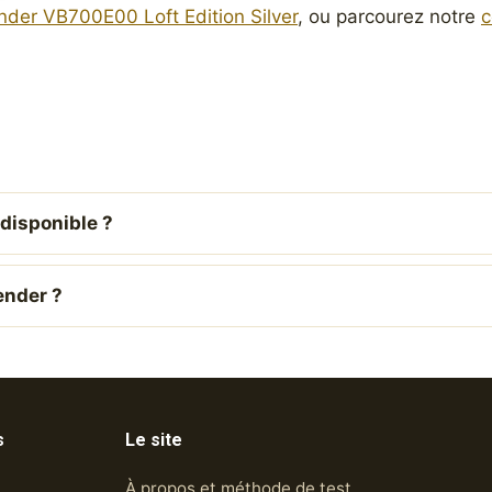
nder VB700E00 Loft Edition Silver
, ou parcourez notre
c
disponible ?
ender ?
s
Le site
À propos et méthode de test