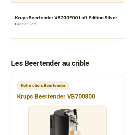
Fût 
Krups Beertender VB700E00 Loft Edition Silver
5 L 
L'édition Loft
Bee
Les Beertender au crible
Notre choix Beertender
Krups Beertender VB700800