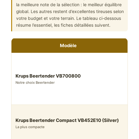
la meilleure note de la sélection : le meilleur équilibre
global. Les autres restent d’excellentes tireuses selon
votre budget et votre terrain. Le tableau ci-dessous
résume l’essentiel, les fiches détaillées suivent.
Modèle
pre
sy
Krups Beertender VB700800
Bee
Notre choix Beertender
(He
Drau
pres
Krups Beertender Compact VB452E10 (Silver)
du 
La plus compacte
He